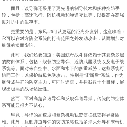
而且，该导弹还采用了更先进的制导技术和多种突防手
段，包括：高速飞行、随机机动和弹道变轨等，以提高在高强
度对抗中的生存率。
更重要的是，东风-26可从更远的距离外发射，这意味着：
它可以在对方防空系统的打击范围之外发动攻击，从而增加对
航母的负面影响。
此时，我们还要知道：美国航母战斗群依赖于其复杂多层
的防御体系，包括：舰载防空导弹、近防武器系统以及电子战
系统等。面对来自空中、水面和水下的多重威胁，这些系统可
协同工作，以保护航母免受攻击。特别是“宙斯盾”系统，作为
航母战斗群的防空主力，可同时追踪，并拦截数十个目标，展
现出极高的战场适应性。
然而，面对高超音速导弹和反舰弹道导弹，传统的防空体
系可能显得力不从心。
毕竟，导弹的高速度和复杂机动轨迹使拦截变得异常困
难。此外，反舰弹道导弹的突防策略包括多弹头分导和末端机