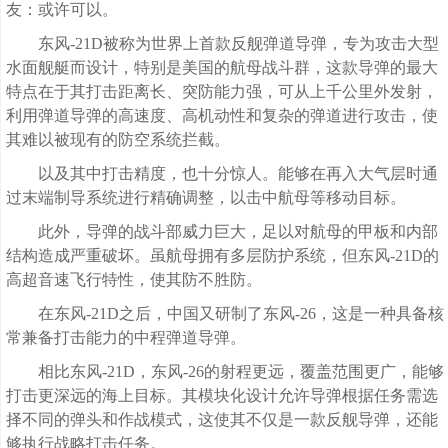
友：或许可以。
东风-21D被称为世界上首款反舰弹道导弹，专为攻击大型
水面舰艇而设计，特别是美国的航母战斗群，这款导弹的最大
特点在于其打击距离长、突防能力强，可从上千公里外发射，
利用弹道导弹的高速度、高机动性和复杂的弹道进行攻击，使
其难以被现有的防空系统拦截。
以及其中打击精度，也十分惊人。能够在再入大气层时通
过末端制导系统进行精确调整，以击中航母等移动目标。
此外，导弹的战斗部威力巨大，足以对航母的甲板和内部
结构造成严重破坏。虽航母拥有多层防护系统，但东风-21D的
高超音速飞行特性，使其防不胜防。
在东风-21D之后，中国又研制了东风-26，这是一种具备核
常兼备打击能力的中程弹道导弹。
相比东风-21D，东风-26的射程更远，覆盖范围更广，能够
打击更深远的海上目标。其模块化设计允许导弹根据任务需选
择不同的弹头和作战模式，这使其不仅是一款反舰导弹，还能
够执行战略打击任务。