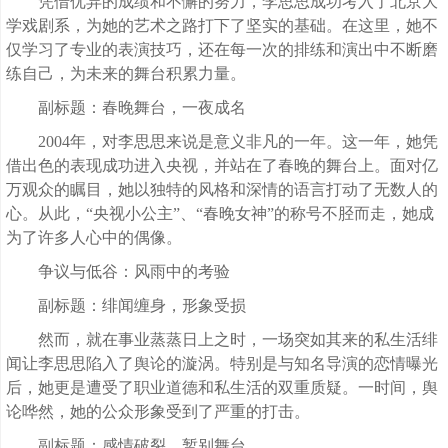
凭借优异的成绩和不懈的努力，李思思成功考入了北京大
学戏剧系，为她的艺术之路打下了坚实的基础。在这里，她不
仅学习了专业的表演技巧，还在每一次的排练和演出中不断磨
练自己，为未来的舞台积累力量。
副标题：春晚舞台，一夜成名
2004年，对李思思来说是意义非凡的一年。这一年，她凭
借出色的表现成功进入央视，并站在了春晚的舞台上。面对亿
万观众的瞩目，她以独特的风格和深情的语言打动了无数人的
心。从此，“央视小公主”、“春晚女神”的称号不胫而走，她成
为了许多人心中的偶像。
争议与低谷：风雨中的考验
副标题：绯闻缠身，形象受损
然而，就在事业蒸蒸日上之时，一场突如其来的私生活绯
闻让李思思陷入了舆论的漩涡。特别是与知名导演的恋情曝光
后，她更是遭受了职业道德和私生活的双重质疑。一时间，舆
论哗然，她的公众形象受到了严重的打击。
副标题：感情破裂，暂别舞台